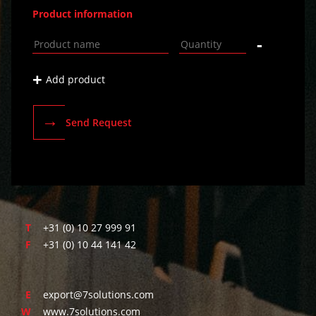
Product information
-
+
Add product
→
Send Request
T
+31 (0) 10 27 999 91
F
+31 (0) 10 44 141 42
E
export@7solutions.com
W
www.7solutions.com