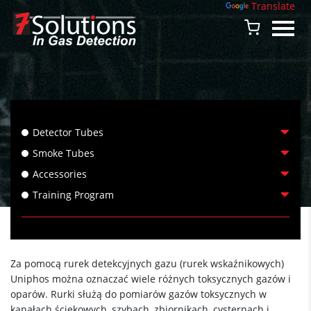
Powered by
Translate
Detector Tubes
Smoke Tubes
Accessories
Training Program
Za pomocą rurek detekcyjnych gazu (rurek wskaźnikowych)
Uniphos można oznaczać wiele różnych toksycznych gazów i
oparów. Rurki służą do pomiarów gazów toksycznych w
kanałach ściekowych, szybach, zbiornikach, cysternach i