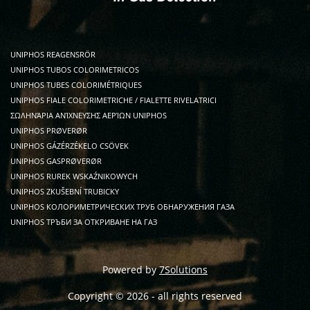
UNIPHOS REAGENSRÖR
UNIPHOS TUBOS COLORIMETRICOS
UNIPHOS TUBES COLORIMÉTRIQUES
UNIPHOS FIALE COLORIMETRICHE / FIALETTE RIVELATRICI
ΣΩΛΗΝΆΡΙΑ ΑΝΊΧΝΕΥΣΗΣ ΑΕΡΊΩΝ UNIPHOS
UNIPHOS PRØVERØR
UNIPHOS GÁZÉRZÉKELO CSÖVEK
UNIPHOS GASPRØVERØR
UNIPHOS RUREK WSKAŹNIKOWYCH
UNIPHOS ZKUŠEBNÍ TRUBICKY
UNIPHOS КОЛОРИМЕТРИЧЕСКИХ ТРУБ ОБНАРУЖЕНИЯ ГАЗА
UNIPHOS ТРЪБИ ЗА ОТКРИВАНЕ НА ГАЗ
Powered by
7Solutions
Copyright © 2026 - all rights reserved