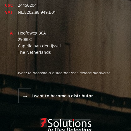
CoC
24450204
VAT
NL.8202.88.949.B01
A
Hoofdweg 36A
2908LC
Capelle aan den IJssel
The Netherlands
Want to become a distributor for Uniphos products?
→
I want to become a distributor